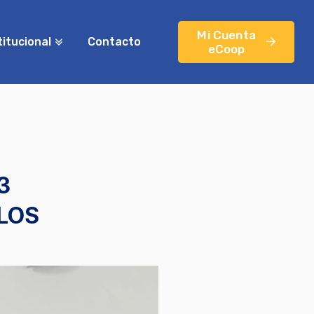
Mi Cuenta
titucional
Contacto
eCoop
3
LOS