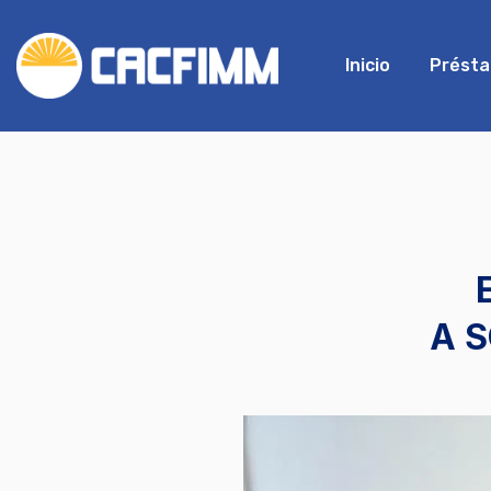
Inicio
Prést
A S