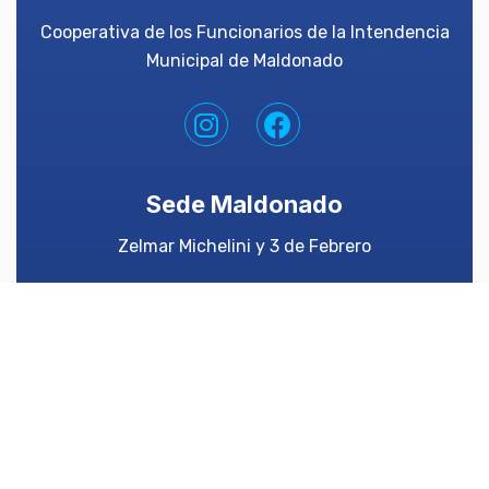
Cooperativa de los Funcionarios de la Intendencia
Municipal de Maldonado
Sede Maldonado
Zelmar Michelini y 3 de Febrero
Tels:
4222 1654
y
4223 5636
Atención:
Lunes a Viernes de 8:15 a 15:45
098 012 441